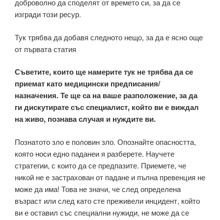
доброволно да споделят от времето си, за да се
изгради този ресур.
Тук трябва да добавя следното нещо, за да е ясно още
от първата статия
Съветите, които ще намерите тук не трябва да се
приемат като медицински предписания/
назначения. Те ще са на ваше разположение, за да
ги дискутирате със специалист, който ви е виждал
на живо, познава случая и нуждите ви.
Познатото зло е половин зло. Опознайте опасността,
която носи едно паданеи я разберете. Научете
стратегии, с които да се предпазите. Приемете, че
никой не е застрахован от падане и пълна превенция не
може да има! Това не значи, че след определена
възраст или след като сте преживели инцидент, който
ви е оставил със специални нужиди, не може да се