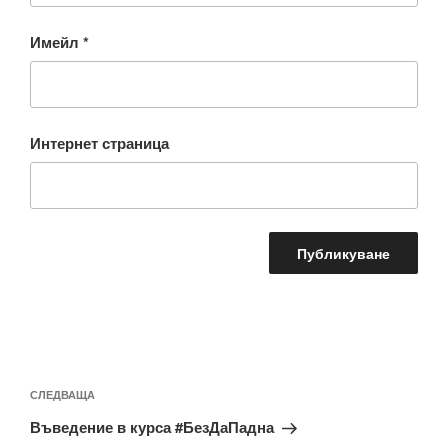
Имейл
*
Интернет страница
Навигация
Следваща
СЛЕДВАЩА
публикация
Въведение в курса #БезДаПадна