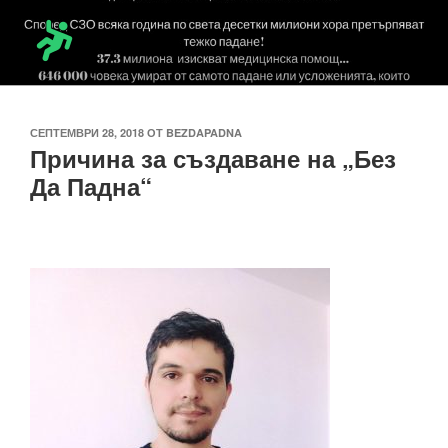
Напред
към
съдържанието
БЕЗ ДА ПАДНА
Тук ще намерите информация за опасността от падане и неговите
последствия при възрастни и болни хора
ПУБЛИКУВАНО
СЕПТЕМВРИ 28, 2018
ОТ
BEZDAPADNA
Причина за създаване на „Без
НА
Да Падна“