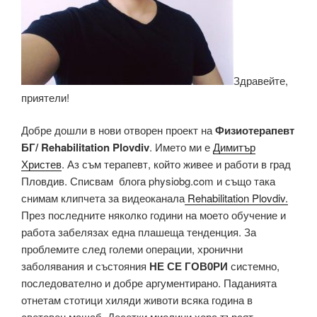
Здравейте,
приятели!
Добре дошли в нови отворен проект на
Физиотерапевт
БГ/ Rehabilitation Plovdiv
. Името ми е
Димитър
Христев
. Аз съм терапевт, който живее и работи в град
Пловдив. Списвам блога physiobg.com и също така
снимам клипчета за видеоканала
Rehabilitation Plovdiv.
През последните няколко години на моето обучение и
работа забелязах една плашеща тенденция. За
проблемите след големи операции, хронични
заболявания и състояния
НЕ СЕ ГОВ0РИ
системно,
последователно и добре аргументирано. Паданията
отнетам стотици хиляди животи всяка година в
световен мащаб. Десетки миолини хора търсят