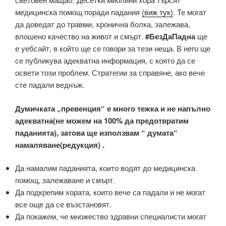
медицинска помощ поради падания
(виж тук)
. Те могат
да доведат до травми, хронична болка, залежава,
влошено качество на живот и смърт.
#БезДаПадна
ще
е уебсайт, в който ще се говори за тези неща. В него ще
се публикува адекватна информация, с която да се
освети този проблем. Стратегии за справяне, ако вече
сте падали веднъж.
Думичката „превенция“ е много тежка и не напълно
адекватна(не можем на 100% да предотвратим
паданията), затова ще използвам “ думата“
намаляване(редукция) .
Да намалим паданията, които водят до медицинска
помощ, залежаване и смърт.
Да подкрепим хората, които вече са падали и не могат
все още да се възстановят.
Да покажем, че множество здравни специалисти могат